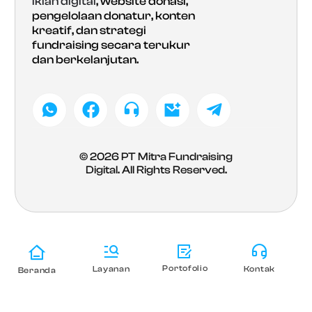
iklan digital
, website donasi,
pengelolaan donatur, konten
kreatif, dan strategi
fundraising secara terukur
dan berkelanjutan.
© 2026
PT Mitra Fundraising
Digital
. All Rights Reserved.
Portofolio
Layanan
Kontak
Beranda