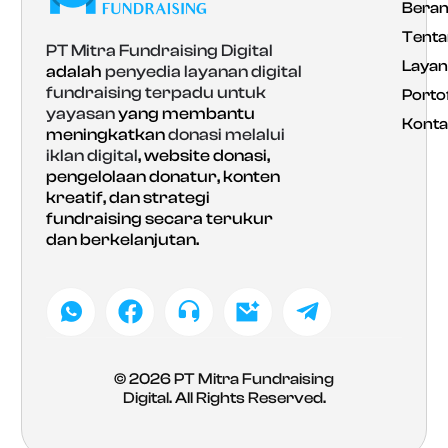
Bera
Tenta
PT Mitra Fundraising Digital
Laya
adalah
penyedia layanan digital
fundraising terpadu untuk
Portof
yayasan
yang membantu
Konta
meningkatkan
donasi melalui
iklan digital
, website donasi,
pengelolaan donatur, konten
kreatif, dan strategi
fundraising secara terukur
dan berkelanjutan.
© 2026
PT Mitra Fundraising
Digital
. All Rights Reserved.