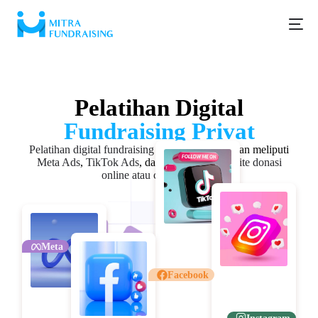
Digital Fundraising
Pelatihan Digital
Fundraising Privat
Pelatihan digital fundraising privat
untuk yayasan meliputi
Meta Ads
,
TikTok Ads
, dan
pembuatan website donasi
online atau crowdfunding
Meta
Facebook