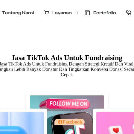
Tentang Kami
Layanan
Portofolio
Jasa Iklan Donasi
Jasa Website Donasi
Iklan Donasi
Jasa TikTok Ads Untuk Fundraising
Pelatihan Meta Ads & Tiktok Ads
Jasa TikTok Ads Untuk Fundraising
Dengan Strategi Kreatif Dan Viral
angkau Lebih Banyak Donatur Dan Tingkatkan Konversi Donasi Seca
CS Donatur & CRM Donasi
Cepat.
Kelola Sosial Media
Konsultasi Fundraising
Facebook