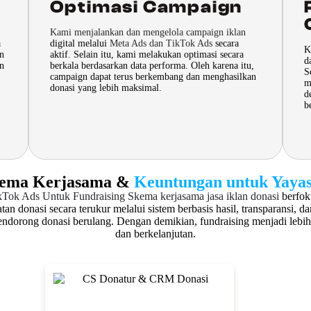
Optimasi Campaign
Kami menjalankan dan mengelola campaign iklan
a
digital melalui
Meta Ads dan TikTok Ads
secara
K
an
aktif. Selain itu, kami melakukan optimasi secara
d
an
berkala berdasarkan data performa. Oleh karena itu,
S
campaign dapat terus berkembang dan menghasilkan
m
donasi yang lebih maksimal.
d
b
ema Kerjasama &
Keuntungan untuk Yaya
ikTok Ads Untuk Fundraising
Skema kerjasama jasa iklan donasi
berfok
tan donasi secara terukur melalui sistem berbasis hasil, transparansi, dan
ndorong donasi berulang. Dengan demikian, fundraising menjadi lebih
dan berkelanjutan.