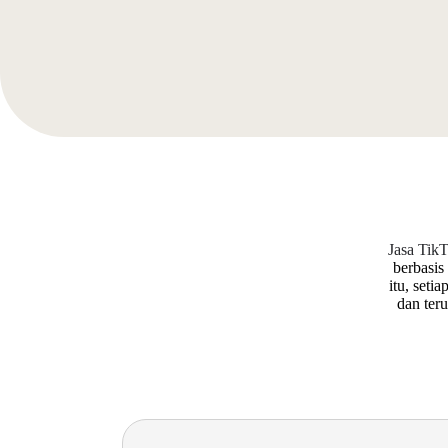
Jasa Tik
berbasi
itu, seti
dan ter