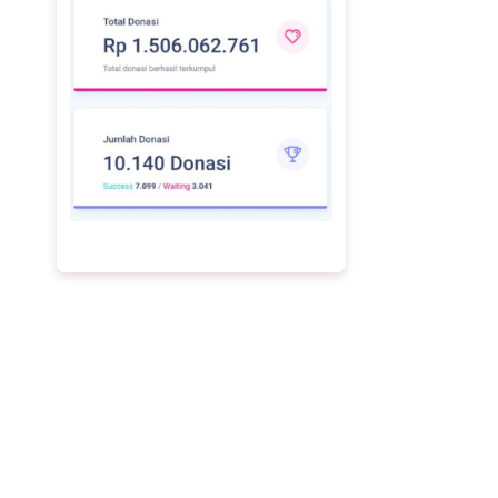
Skema Fee 12% Berbasis Hasil
Kami menggunakan sistem berbasis hasil
(performance based) tanpa biaya tetap di awal. Selain
itu, layanan ini menggunakan service fee sebesar 12%
dari total donasi yang berhasil dihimpun (di luar biaya
iklan dan PPN). Dengan demikian, yayasan hanya
membayar dari hasil yang diperoleh sehingga lebih
aman, transparan, dan berorientasi pada peningkatan
donasi.