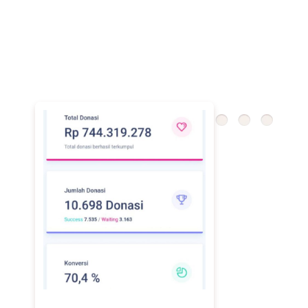
donatur. Selain itu, setiap transaksi dapat dipantau
secara real-time dan dicatat secara sistematis. Dengan
demikian, yayasan memiliki kontrol penuh terhadap
arus dana yang masuk sehingga pengelolaan donasi
menjadi lebih aman dan profesional.