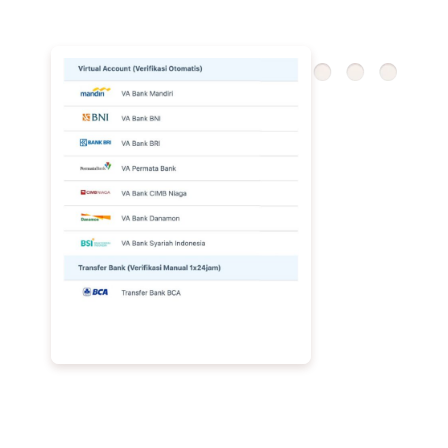
Transparansi dengan Rekening Khusus
Seluruh donasi dikelola melalui rekening khusus untuk
menjaga transparansi dan meningkatkan kepercayaan