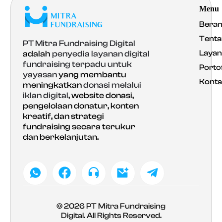
Menu
Bera
Tenta
PT Mitra Fundraising Digital
Laya
adalah
penyedia layanan digital
fundraising terpadu untuk
Portof
yayasan
yang membantu
Konta
meningkatkan
donasi melalui
iklan digital
, website donasi,
pengelolaan donatur, konten
kreatif, dan strategi
fundraising secara terukur
dan berkelanjutan.
© 2026
PT Mitra Fundraising
Digital
. All Rights Reserved.