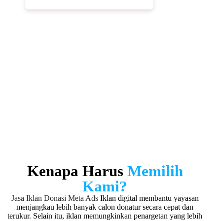
Mendorong Donasi Berulang
Strategi iklan tidak hanya fokus pada donasi pertama,
tetapi juga dirancang untuk mendorong donasi ulang.
Selain itu, kami mengoptimalkan komunikasi dan
follow up agar hubungan dengan donatur tetap terjaga.
Dengan demikian, yayasan dapat membangun
loyalitas donatur dan meningkatkan fundraising secara
berkelanjutan.
Kenapa Harus
Memilih
Kami?
Jasa Iklan Donasi Meta Ads
Iklan digital membantu yayasan
menjangkau lebih banyak calon donatur secara cepat dan
terukur. Selain itu, iklan memungkinkan penargetan yang lebih