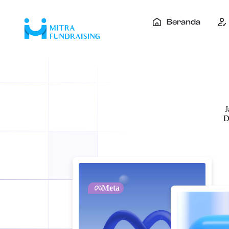
Beranda
J
D
Meta