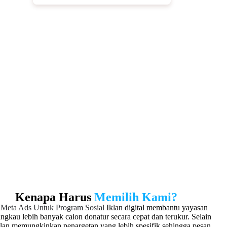
Transparansi dengan Rekening
Khusus
Seluruh donasi dikelola melalui rekening khusus
untuk menjaga transparansi dan meningkatkan
kepercayaan donatur. Selain itu, setiap transaksi
dapat dipantau secara real-time dan dicatat secara
sistematis. Dengan demikian, yayasan memiliki
kontrol penuh terhadap arus dana yang masuk
sehingga pengelolaan donasi menjadi lebih aman
dan profesional.
Kenapa Harus
Memilih Kami?
 Meta Ads Untuk Program Sosial
Iklan digital membantu yayasan
ngkau lebih banyak calon donatur secara cepat dan terukur. Selain
iklan memungkinkan penargetan yang lebih spesifik sehingga pesan