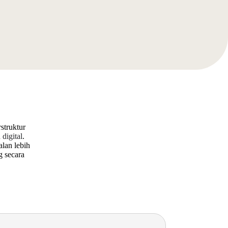
struktur
digital
.
alan lebih
g secara