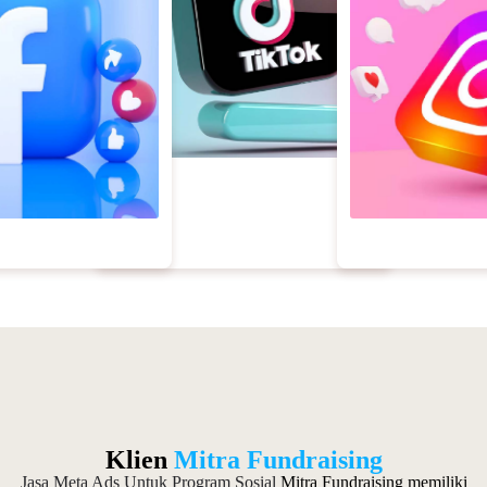
Klien
Mitra Fundraising
Jasa Meta Ads Untuk Program Sosial
Mitra Fundraising memiliki