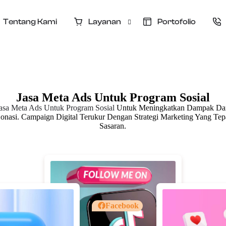
Tentang Kami
Layanan
Portofolio
Jasa Iklan Donasi
Jasa Website Donasi
Iklan Donasi
Jasa Meta Ads Untuk Program Sosial
Pelatihan Meta Ads & Tiktok Ads
asa Meta Ads Untuk Program Sosial
Untuk Meningkatkan Dampak Da
onasi. Campaign Digital Terukur Dengan Strategi Marketing Yang Tep
CS Donatur & CRM Donasi
Sasaran.
Kelola Sosial Media
Konsultasi Fundraising
Facebook