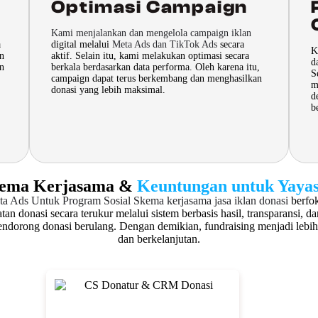
Optimasi Campaign
Kami menjalankan dan mengelola campaign iklan
a
digital melalui
Meta Ads dan TikTok Ads
secara
K
an
aktif. Selain itu, kami melakukan optimasi secara
d
an
berkala berdasarkan data performa. Oleh karena itu,
S
campaign dapat terus berkembang dan menghasilkan
m
donasi yang lebih maksimal.
d
b
ema Kerjasama &
Keuntungan untuk Yaya
ta Ads Untuk Program Sosial
Skema kerjasama jasa iklan donasi
berfo
tan donasi secara terukur melalui sistem berbasis hasil, transparansi, dan
ndorong donasi berulang. Dengan demikian, fundraising menjadi lebih
dan berkelanjutan.