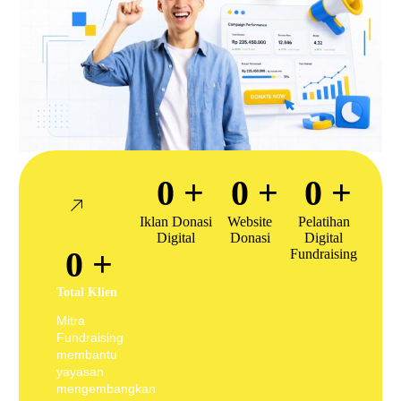
0
+
0
+
0
+
Iklan Donasi
Website
Pelatihan
Digital
Donasi
Digital
0
+
Fundraising
Total Klien
Mitra
Fundraising
membantu
yayasan
mengembangkan