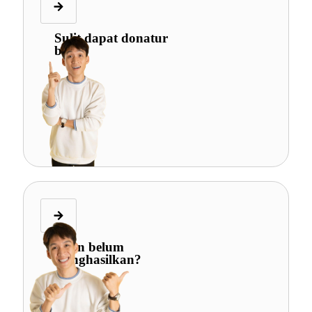
Sulit dapat donatur
baru?
Iklan belum
menghasilkan?