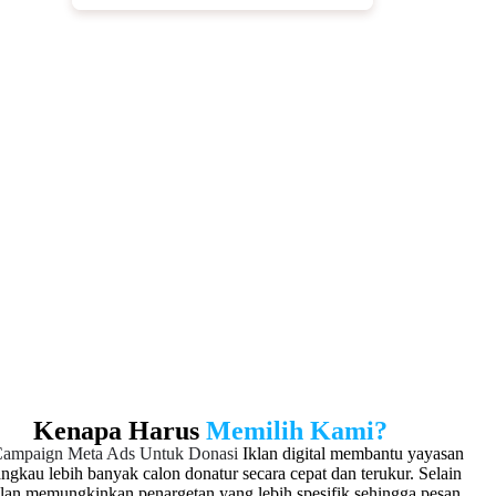
Transparansi dengan Rekening
Khusus
Seluruh donasi dikelola melalui rekening khusus
untuk menjaga transparansi dan meningkatkan
kepercayaan donatur. Selain itu, setiap transaksi
dapat dipantau secara real-time dan dicatat secara
sistematis. Dengan demikian, yayasan memiliki
kontrol penuh terhadap arus dana yang masuk
sehingga pengelolaan donasi menjadi lebih aman
dan profesional.
Kenapa Harus
Memilih Kami?
Campaign Meta Ads Untuk Donasi
Iklan digital membantu yayasan
ngkau lebih banyak calon donatur secara cepat dan terukur. Selain
iklan memungkinkan penargetan yang lebih spesifik sehingga pesan