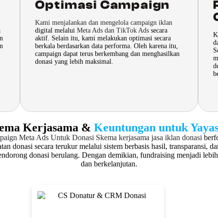
Optimasi Campaign
Kami menjalankan dan mengelola campaign iklan
a
digital melalui
Meta Ads dan TikTok Ads
secara
K
an
aktif. Selain itu, kami melakukan optimasi secara
d
an
berkala berdasarkan data performa. Oleh karena itu,
S
campaign dapat terus berkembang dan menghasilkan
m
donasi yang lebih maksimal.
d
b
ema Kerjasama &
Keuntungan untuk Yaya
paign Meta Ads Untuk Donasi
Skema kerjasama jasa iklan donasi
berf
tan donasi secara terukur melalui sistem berbasis hasil, transparansi, dan
ndorong donasi berulang. Dengan demikian, fundraising menjadi lebih
dan berkelanjutan.