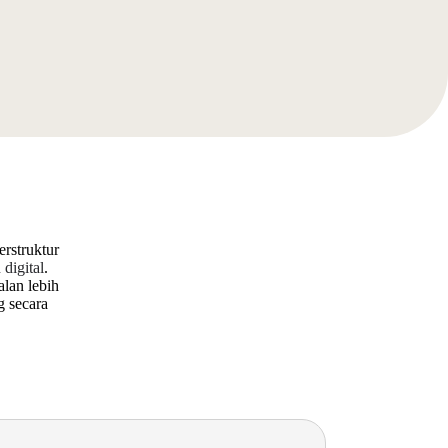
erstruktur
digital
.
alan lebih
g secara