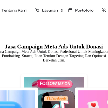
Tentang Kami
Layanan
Portofolio
Jasa Iklan Donasi
Jasa Website Donasi
Iklan Donasi
Jasa Campaign Meta Ads Untuk Donasi
Pelatihan Meta Ads & Tiktok Ads
asa Campaign Meta Ads Untuk Donasi
Profesional Untuk Meningkatk
Fundraising. Strategi Iklan Terukur Dengan Targeting Dan Optimasi
CS Donatur & CRM Donasi
Berkelanjutan.
Kelola Sosial Media
Konsultasi Fundraising
Facebook