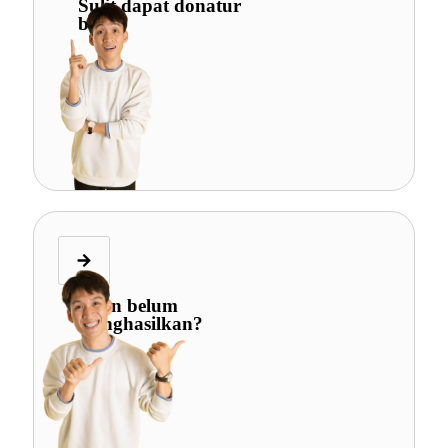
Sulit dapat donatur
baru?
Iklan belum
menghasilkan?