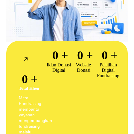
0
+
0
+
0
+
Iklan Donasi
Website
Pelatihan
Digital
Donasi
Digital
0
+
Fundraising
Total Klien
Mitra
Fundraising
membantu
yayasan
mengembangkan
fundraising
melalui