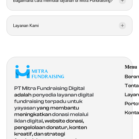
Bagaimana cara memulai layanan di Mitra Fundraising?
Layanan Kami
Menu
Bera
Tenta
PT Mitra Fundraising Digital
Laya
adalah
penyedia layanan digital
fundraising terpadu untuk
Portof
yayasan
yang membantu
Konta
meningkatkan
donasi melalui
iklan digital
, website donasi,
pengelolaan donatur, konten
kreatif, dan strategi