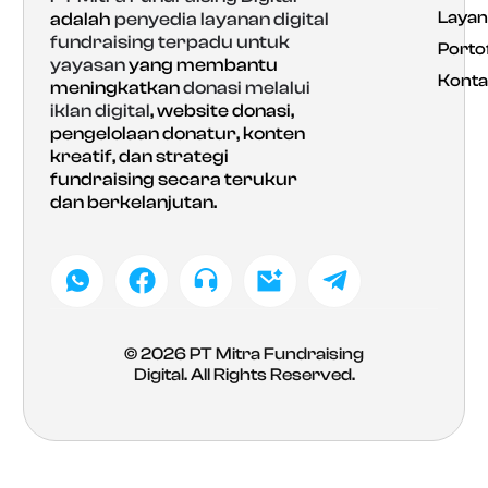
Laya
adalah
penyedia layanan digital
fundraising terpadu untuk
Portof
yayasan
yang membantu
Konta
meningkatkan
donasi melalui
iklan digital
, website donasi,
pengelolaan donatur, konten
kreatif, dan strategi
fundraising secara terukur
dan berkelanjutan.
© 2026
PT Mitra Fundraising
Digital
. All Rights Reserved.