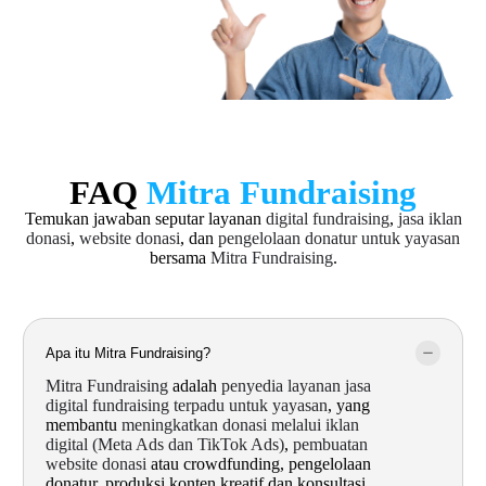
FAQ
Mitra Fundraising
Temukan jawaban seputar layanan
digital fundraising
,
jasa iklan
donasi
,
website donasi
, dan
pengelolaan donatur untuk yayasan
bersama
Mitra Fundraising
.
Apa itu Mitra Fundraising?
Mitra Fundraising
adalah
penyedia layanan jasa
digital fundraising terpadu untuk yayasan
, yang
membantu
meningkatkan donasi melalui iklan
digital (Meta Ads dan TikTok Ads)
,
pembuatan
website donasi
atau crowdfunding, pengelolaan
donatur, produksi konten kreatif dan konsultasi