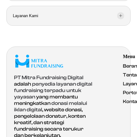
Layanan Kami
Menu
Bera
Tenta
PT Mitra Fundraising Digital
Laya
adalah
penyedia layanan digital
fundraising terpadu untuk
Portof
yayasan
yang membantu
Konta
meningkatkan
donasi melalui
iklan digital
, website donasi,
pengelolaan donatur, konten
kreatif, dan strategi
fundraising secara terukur
dan berkelanjutan.