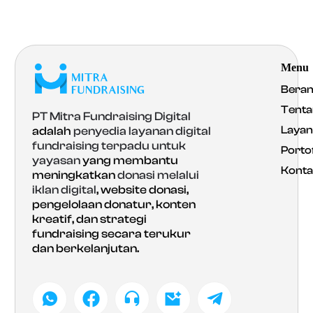
Menu
Bera
Tenta
PT Mitra Fundraising Digital
Laya
adalah
penyedia layanan digital
fundraising terpadu untuk
Portof
yayasan
yang membantu
Konta
meningkatkan
donasi melalui
iklan digital
, website donasi,
pengelolaan donatur, konten
kreatif, dan strategi
fundraising secara terukur
dan berkelanjutan.