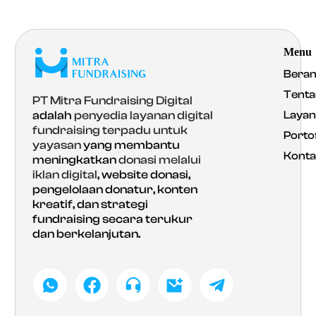
Menu
Bera
Tenta
PT Mitra Fundraising Digital
Laya
adalah
penyedia layanan digital
fundraising terpadu untuk
Portof
yayasan
yang membantu
Konta
meningkatkan
donasi melalui
iklan digital
, website donasi,
pengelolaan donatur, konten
kreatif, dan strategi
fundraising secara terukur
dan berkelanjutan.