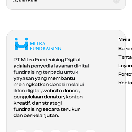
Layanan Kami
Menu
Bera
Tenta
PT Mitra Fundraising Digital
Laya
adalah
penyedia layanan digital
fundraising terpadu untuk
Portof
yayasan
yang membantu
Konta
meningkatkan
donasi melalui
iklan digital
, website donasi,
pengelolaan donatur, konten
kreatif, dan strategi
fundraising secara terukur
dan berkelanjutan.