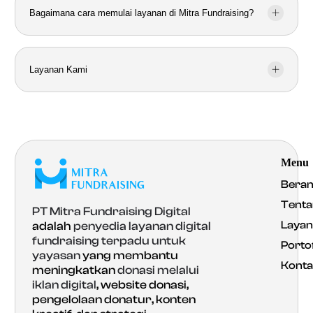
Bagaimana cara memulai layanan di Mitra Fundraising?
Layanan Kami
Menu
Bera
Tenta
PT Mitra Fundraising Digital
Laya
adalah
penyedia layanan digital
fundraising terpadu untuk
Portof
yayasan
yang membantu
Konta
meningkatkan
donasi melalui
iklan digital
, website donasi,
pengelolaan donatur, konten