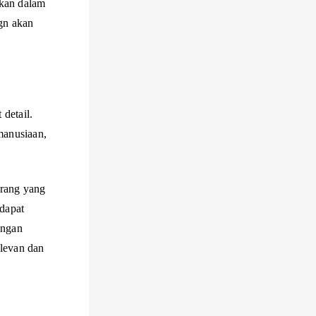
hkan dalam
ign akan
detail.
manusiaan,
orang yang
 dapat
engan
elevan dan