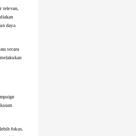
 relevan,
ediakan
kan daya
ata secara
n melakukan
ampaign
gkauan
lebih fokus.