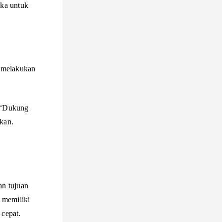
eka untuk
k melakukan
u “Dukung
kan.
an tujuan
 memiliki
 cepat.