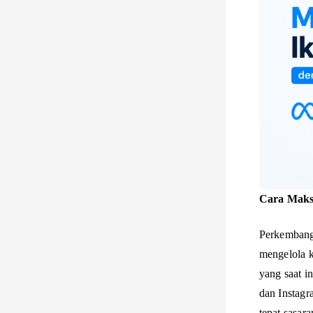
Cara Maks
Perkembanga
mengelola k
yang saat i
dan Instag
tepat sasara