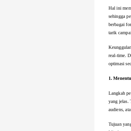
Hal ini mem
sehingga pe
berbagai fo
tarik campa
Keunggulan 
real-time. 
optimasi se
1. Menent
Langkah pe
yang jelas.
audiens, at
Tujuan yang