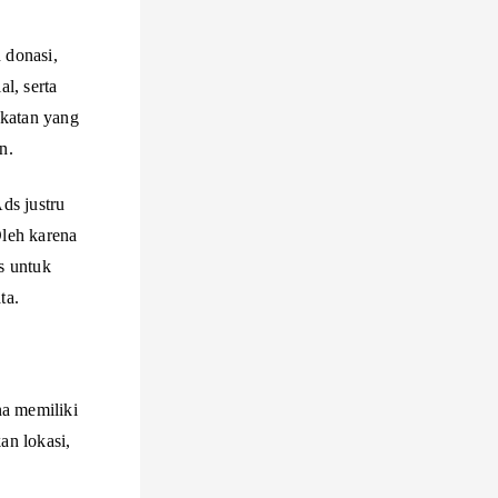
 donasi,
l, serta
ekatan yang
n.
ds justru
Oleh karena
s untuk
ta.
na memiliki
an lokasi,