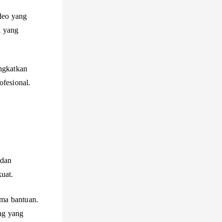
deo yang
i yang
ngkatkan
ofesional.
 dan
uat.
ima bantuan.
ing yang