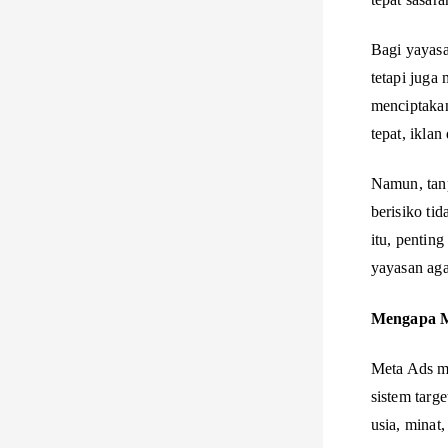
Bagi yayas
tetapi juga
menciptakan
tepat, ikla
Namun, tanp
berisiko ti
itu, penti
yayasan aga
Mengapa M
Meta Ads me
sistem targ
usia, minat,