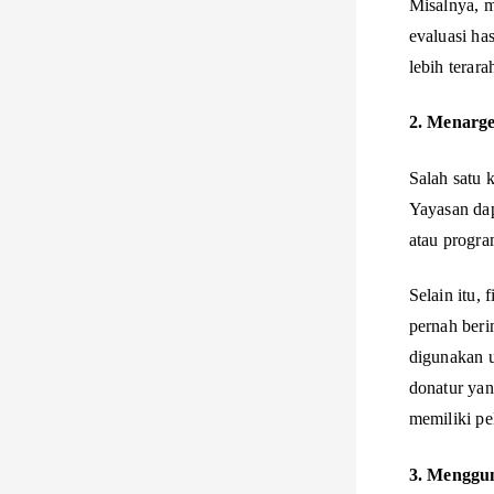
Misalnya, m
evaluasi ha
lebih terara
2. Menarge
Salah satu 
Yayasan dap
atau progra
Selain itu,
pernah beri
digunakan u
donatur yan
memiliki pe
3. Menggu