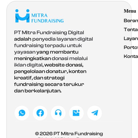
Menu
Bera
Tenta
PT Mitra Fundraising Digital
Laya
adalah
penyedia layanan digital
fundraising terpadu untuk
Portof
yayasan
yang membantu
Konta
meningkatkan
donasi melalui
iklan digital
, website donasi,
pengelolaan donatur, konten
kreatif, dan strategi
fundraising secara terukur
dan berkelanjutan.
© 2026
PT Mitra Fundraising