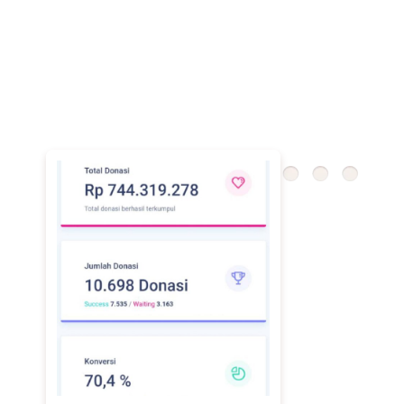
menjaga transparansi dan meningkatkan kepercayaan
donatur. Selain itu, setiap transaksi dapat dipantau
secara real-time dan dicatat secara sistematis. Dengan
demikian, yayasan memiliki kontrol penuh terhadap
arus dana yang masuk sehingga pengelolaan donasi
menjadi lebih aman dan profesional.