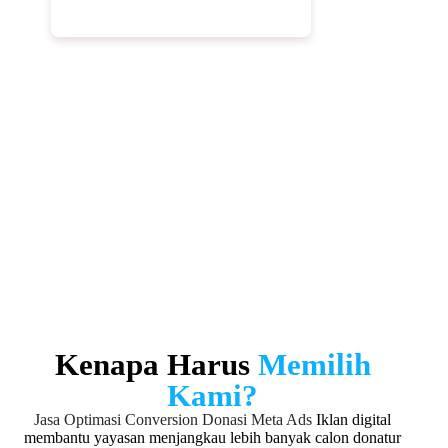
Mendorong Donasi Berulang
Strategi iklan tidak hanya fokus pada donasi pertama,
tetapi juga dirancang untuk mendorong donasi ulang.
Selain itu, kami mengoptimalkan komunikasi dan
follow up agar hubungan dengan donatur tetap terjaga.
Dengan demikian, yayasan dapat membangun
loyalitas donatur dan meningkatkan fundraising secara
berkelanjutan.
Kenapa Harus
Memilih
Kami?
Jasa Optimasi Conversion Donasi Meta Ads
Iklan digital
membantu yayasan menjangkau lebih banyak calon donatur