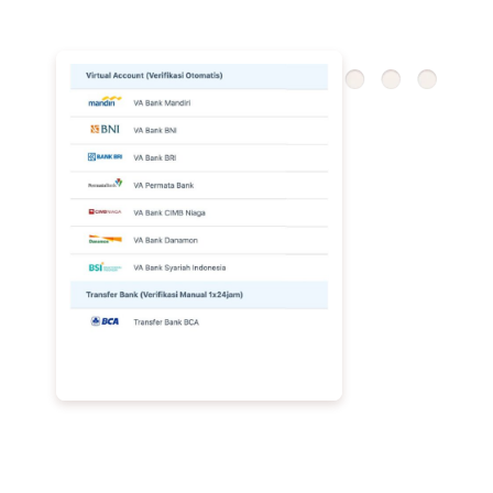
Transparansi dengan Rekening Khusus
Seluruh donasi dikelola melalui rekening khusus untuk
menjaga transparansi dan meningkatkan kepercayaan