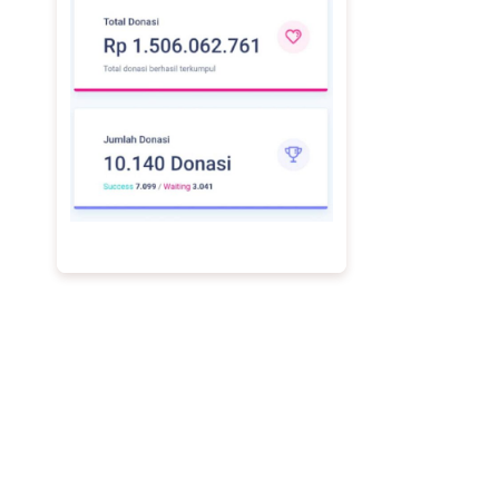
Skema Fee 12% Berbasis Hasil
Kami menggunakan sistem berbasis hasil
(performance based) tanpa biaya tetap di awal. Selain
itu, layanan ini menggunakan service fee sebesar 12%
dari total donasi yang berhasil dihimpun (di luar biaya
iklan dan PPN). Dengan demikian, yayasan hanya
membayar dari hasil yang diperoleh sehingga lebih
aman, transparan, dan berorientasi pada peningkatan
donasi.