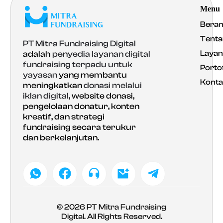
Menu
Bera
Tenta
PT Mitra Fundraising Digital
Laya
adalah
penyedia layanan digital
fundraising terpadu untuk
Portof
yayasan
yang membantu
Konta
meningkatkan
donasi melalui
iklan digital
, website donasi,
pengelolaan donatur, konten
kreatif, dan strategi
fundraising secara terukur
dan berkelanjutan.
© 2026
PT Mitra Fundraising
Digital
. All Rights Reserved.