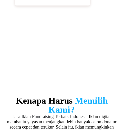
Mendorong Donasi Berulang
Strategi iklan tidak hanya fokus pada donasi pertama,
tetapi juga dirancang untuk mendorong donasi ulang.
Selain itu, kami mengoptimalkan komunikasi dan
follow up agar hubungan dengan donatur tetap terjaga.
Dengan demikian, yayasan dapat membangun
loyalitas donatur dan meningkatkan fundraising secara
berkelanjutan.
Kenapa Harus
Memilih
Kami?
Jasa Iklan Fundraising Terbaik Indonesia
Iklan digital
membantu yayasan menjangkau lebih banyak calon donatur
secara cepat dan terukur. Selain itu, iklan memungkinkan