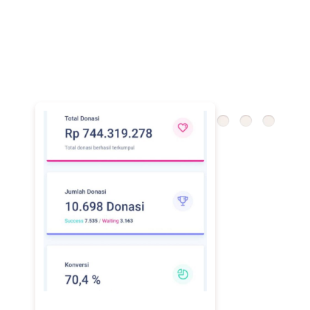
donatur. Selain itu, setiap transaksi dapat dipantau
secara real-time dan dicatat secara sistematis. Dengan
demikian, yayasan memiliki kontrol penuh terhadap
arus dana yang masuk sehingga pengelolaan donasi
menjadi lebih aman dan profesional.